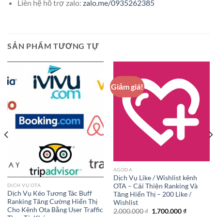
Liên hệ hỗ trợ zalo:
zalo.me/0935262385
SẢN PHẨM TƯƠNG TỰ
Giảm giá!
AGODA
Dịch Vụ Like / Wishlist kênh
OTA – Cải Thiện Ranking Và
DỊCH VỤ OTA
Dịch Vụ Kéo Tương Tác Buff
Tăng Hiển Thị – 200 Like /
Ranking Tăng Cường Hiển Thị
Wishlist
Cho Kênh Ota Bằng User Traffic
Giá
Giá
2.000.000
₫
1.700.000
₫
gốc
hiện