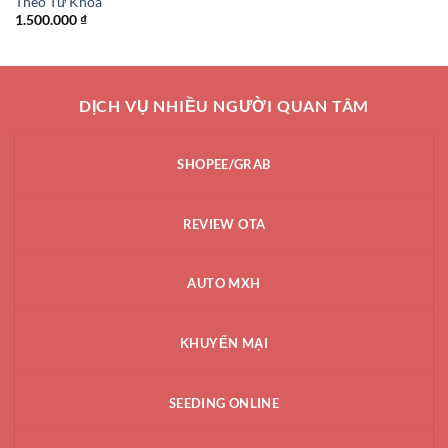
Theo Từ Khóa
là:
tại
1.500.000
₫
2.000.000 ₫.
là:
1.700.000 
DỊCH VỤ NHIỀU NGƯỜI QUAN TÂM
SHOPEE/GRAB
REVIEW OTA
AUTO MXH
KHUYẾN MẠI
SEEDING ONLINE