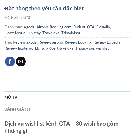
Đặt hàng theo yêu cầu đặc biệt
SKU:
wishlist30
Danh mục:
Agoda
,
Airbnb
,
Booking.com
,
Dịch vụ OTA
,
Expedia
,
Hostelworld
,
Luxstay
,
Traveloka
,
Tripadvisor
Thẻ:
Review agoda
,
Review airbnb
,
Review booking
,
Review Expedia
,
Review hostelworld
,
Tăng đơn traveloka
,
Tripadvisor
,
wishlist
MÔ TẢ
ĐÁNH GIÁ (1)
Dịch vụ wishlist kênh OTA
– 30 wish bao gồm
những gì: