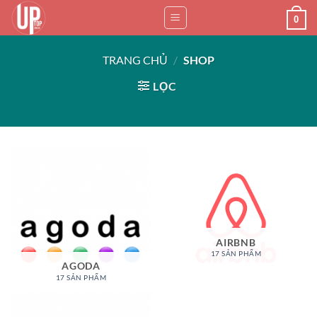
Bỏ
0
qua
nội
TRANG CHỦ
/
SHOP
dung
LỌC
AIRBNB
17 SẢN PHẨM
AGODA
17 SẢN PHẨM