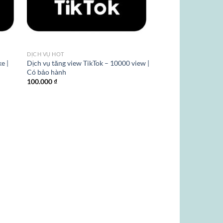
DỊCH VỤ HOT
e |
Dịch vụ tăng view TikTok – 10000 view |
Có bảo hành
100.000
₫