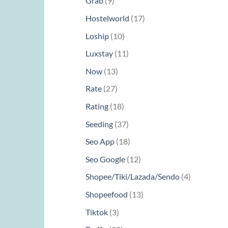
Grab
9
phẩm
sản
17
Hostelworld
17
phẩm
sản
10
Loship
10
phẩm
sản
11
Luxstay
11
phẩm
sản
13
Now
13
phẩm
sản
27
Rate
27
phẩm
sản
18
Rating
18
phẩm
sản
37
Seeding
37
phẩm
sản
18
Seo App
18
phẩm
sản
12
Seo Google
12
phẩm
sản
4
Shopee/Tiki/Lazada/Sendo
4
phẩm
sản
13
Shopeefood
13
phẩm
sản
3
Tiktok
3
phẩm
sản