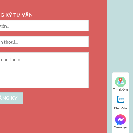
G KÝ TƯ VẤN
Tìm đường
Chat Zalo
Messenger