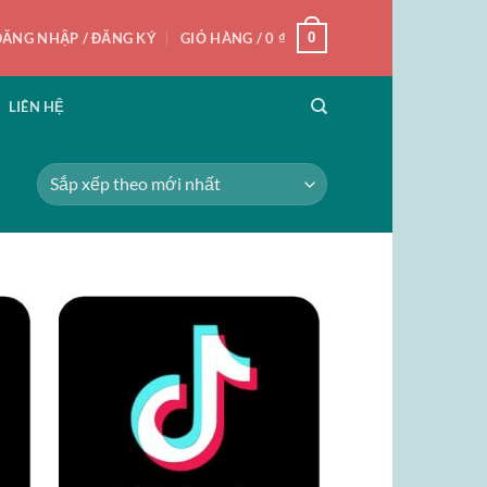
0
ĐĂNG NHẬP / ĐĂNG KÝ
GIỎ HÀNG /
0
₫
LIÊN HỆ