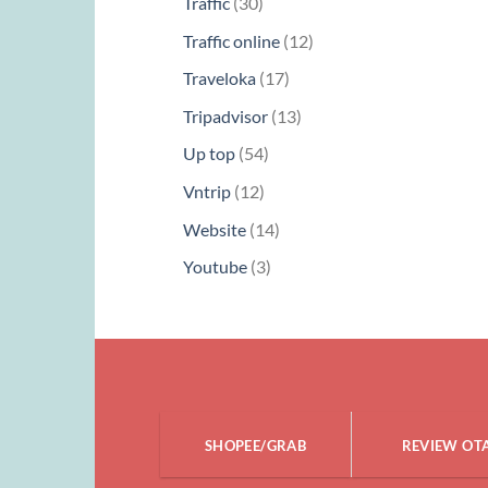
30
Traffic
30
phẩm
sản
12
Traffic online
12
phẩm
sản
17
Traveloka
17
phẩm
sản
13
Tripadvisor
13
phẩm
sản
54
Up top
54
phẩm
sản
12
Vntrip
12
phẩm
sản
14
Website
14
phẩm
sản
3
Youtube
3
phẩm
sản
phẩm
SHOPEE/GRAB
REVIEW OT