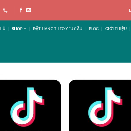
CHỦ
SHOP
ĐẶT HÀNG THEO YÊU CẦU
BLOG
GIỚI THIỆU