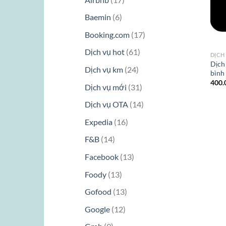
phẩm
sản
6
Baemin
6
phẩm
sản
17
Booking.com
17
phẩm
sản
61
Dịch vụ hot
61
DỊCH
phẩm
sản
Dịch
24
Dịch vụ km
24
bình
phẩm
sản
400.
31
Dịch vụ mới
31
phẩm
sản
14
Dịch vụ OTA
14
phẩm
sản
16
Expedia
16
phẩm
sản
14
F&B
14
phẩm
sản
13
Facebook
13
phẩm
sản
13
Foody
13
phẩm
sản
13
Gofood
13
phẩm
sản
12
Google
12
phẩm
sản
9