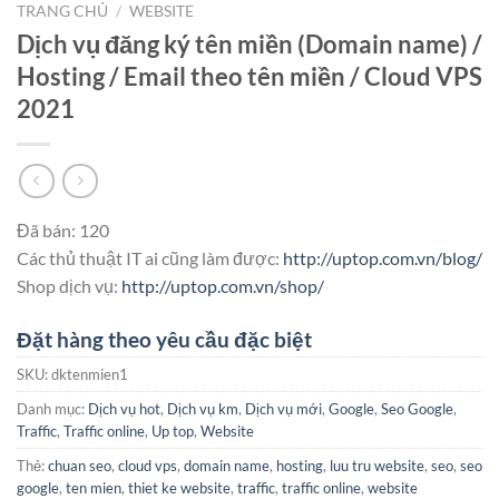
TRANG CHỦ
/
WEBSITE
Dịch vụ đăng ký tên miền (Domain name) /
Hosting / Email theo tên miền / Cloud VPS
2021
Đã bán: 120
Các thủ thuật IT ai cũng làm được:
http://uptop.com.vn/blog/
Shop dịch vụ:
http://uptop.com.vn/shop/
Đặt hàng theo yêu cầu đặc biệt
SKU:
dktenmien1
Danh mục:
Dịch vụ hot
,
Dịch vụ km
,
Dịch vụ mới
,
Google
,
Seo Google
,
Traffic
,
Traffic online
,
Up top
,
Website
Thẻ:
chuan seo
,
cloud vps
,
domain name
,
hosting
,
luu tru website
,
seo
,
seo
google
,
ten mien
,
thiet ke website
,
traffic
,
traffic online
,
website