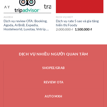
AGODA
DỊCH VỤ HOT
Dịch vụ review OTA: Booking,
Dịch vụ rate 5 sao và gia tăng
Agoda, ArBnB, Expedia,
hiển thị Foody
Hostelworld, Luxstay, Vntrip….
Giá
Giá
2.000.000
₫
1.500.000
₫
gốc
hiện
là:
tại
2.000.000 ₫.
là:
0 ₫.
1.500.000 
DỊCH VỤ NHIỀU NGƯỜI QUAN TÂM
SHOPEE/GRAB
REVIEW OTA
AUTO MXH