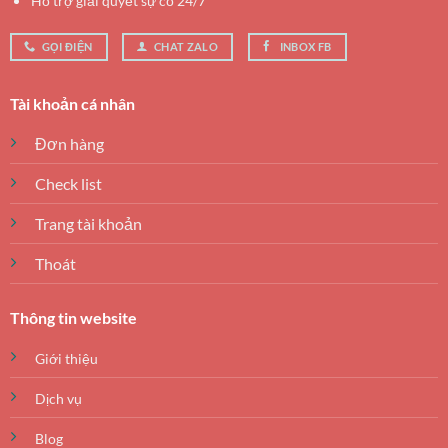
Hỗ trợ giải quyết sự cố 24/7
GỌI ĐIỆN
CHAT ZALO
INBOX FB
Tài khoản cá nhân
Đơn hàng
Check list
Trang tài khoản
Thoát
Thông tin website
Giới thiệu
Dịch vụ
Blog