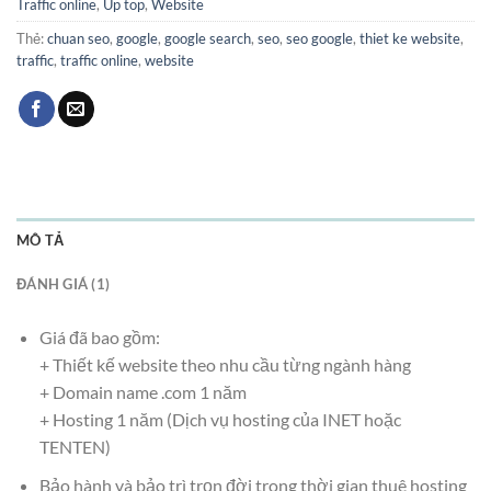
Traffic online
,
Up top
,
Website
Thẻ:
chuan seo
,
google
,
google search
,
seo
,
seo google
,
thiet ke website
,
traffic
,
traffic online
,
website
MÔ TẢ
ĐÁNH GIÁ (1)
Giá đã bao gồm:
+ Thiết kế website theo nhu cầu từng ngành hàng
+ Domain name .com 1 năm
+ Hosting 1 năm (Dịch vụ hosting của INET hoặc
TENTEN)
Bảo hành và bảo trì trọn đời trong thời gian thuê hosting