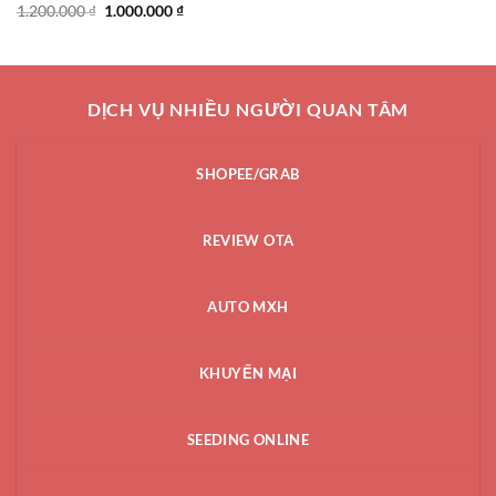
Giá
Giá
1.200.000
₫
1.000.000
₫
gốc
hiện
là:
tại
1.200.000 ₫.
là:
1.000.000 ₫.
DỊCH VỤ NHIỀU NGƯỜI QUAN TÂM
SHOPEE/GRAB
REVIEW OTA
AUTO MXH
KHUYẾN MẠI
SEEDING ONLINE