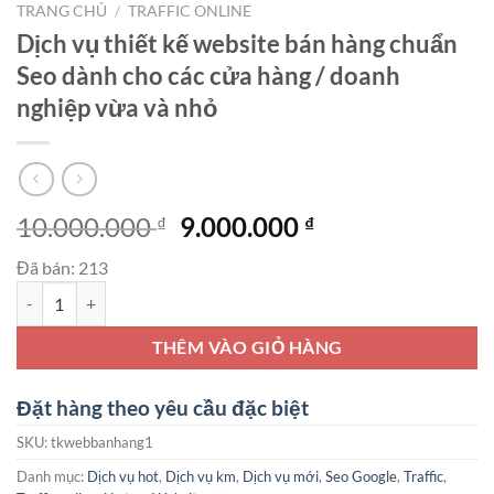
TRANG CHỦ
/
TRAFFIC ONLINE
Dịch vụ thiết kế website bán hàng chuẩn
Seo dành cho các cửa hàng / doanh
nghiệp vừa và nhỏ
Giá
Giá
10.000.000
9.000.000
₫
₫
gốc
hiện
Đã bán: 213
là:
tại
Dịch vụ thiết kế website bán hàng chuẩn Seo dành cho các cửa hàng 
10.000.000 ₫.
là:
9.000.000 ₫.
THÊM VÀO GIỎ HÀNG
Đặt hàng theo yêu cầu đặc biệt
SKU:
tkwebbanhang1
Danh mục:
Dịch vụ hot
,
Dịch vụ km
,
Dịch vụ mới
,
Seo Google
,
Traffic
,