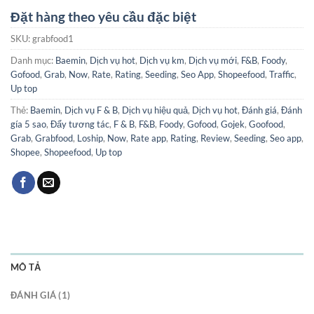
Đặt hàng theo yêu cầu đặc biệt
SKU:
grabfood1
Danh mục:
Baemin
,
Dịch vụ hot
,
Dịch vụ km
,
Dịch vụ mới
,
F&B
,
Foody
,
Gofood
,
Grab
,
Now
,
Rate
,
Rating
,
Seeding
,
Seo App
,
Shopeefood
,
Traffic
,
Up top
Thẻ:
Baemin
,
Dịch vụ F & B
,
Dịch vụ hiệu quả
,
Dịch vụ hot
,
Đánh giá
,
Đánh
gía 5 sao
,
Đẩy tương tác
,
F & B
,
F&B
,
Foody
,
Gofood
,
Gojek
,
Goofood
,
Grab
,
Grabfood
,
Loship
,
Now
,
Rate app
,
Rating
,
Review
,
Seeding
,
Seo app
,
Shopee
,
Shopeefood
,
Up top
MÔ TẢ
ĐÁNH GIÁ (1)