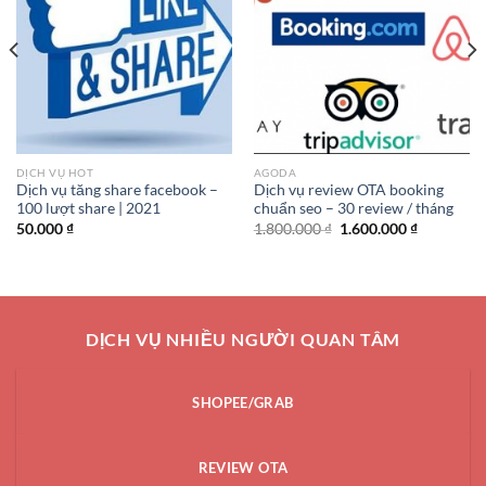
DỊCH VỤ HOT
AGODA
Dịch vụ tăng share facebook –
Dịch vụ review OTA booking
100 lượt share | 2021
chuẩn seo – 30 review / tháng
Giá
Giá
50.000
₫
1.800.000
₫
1.600.000
₫
gốc
hiện
là:
tại
1.800.000 ₫.
là:
1.600.000 
DỊCH VỤ NHIỀU NGƯỜI QUAN TÂM
SHOPEE/GRAB
REVIEW OTA