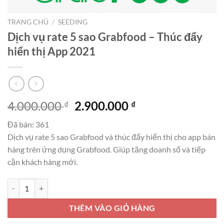
TRANG CHỦ
/
SEEDING
Dịch vụ rate 5 sao Grabfood – Thúc đẩy
hiển thị App 2021
Giá
Giá
4.000.000
2.900.000
₫
₫
gốc
hiện
Đã bán: 361
là:
tại
Dịch vụ rate 5 sao Grabfood và thúc đẩy hiển thị cho app bán
4.000.000 ₫.
là:
hàng trên ứng dụng Grabfood. Giúp tăng doanh số và tiếp
2.900.000 ₫.
cận khách hàng mới.
Dịch vụ rate 5 sao Grabfood - Thúc đẩy hiển thị App 2021 số lượng
THÊM VÀO GIỎ HÀNG