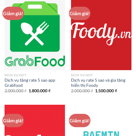
Giảm giá!
Giảm giá!
DỊCH VỤ HOT
DỊCH VỤ HOT
Dịch vụ tăng rate 5 sao app
Dịch vụ rate 5 sao và gia tăng
Grabfood
hiển thị Foody
Giá
Giá
Giá
Giá
2.000.000
₫
1.800.000
₫
2.000.000
₫
1.500.000
₫
gốc
hiện
gốc
hiện
là:
tại
là:
tại
2.000.000 ₫.
là:
2.000.000 ₫.
là:
1.800.000 ₫.
1.500.000 
Giảm giá!
Giảm giá!