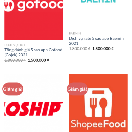
BAEMIN
Dịch vụ rate 5 sao app Baemin
2021
DỊCH VỤ HOT
Giá
Giá
1.800.000
₫
1.500.000
₫
Tăng đánh giá 5 sao app Gofood
gốc
hiện
(Gojek) 2021
là:
tại
1.800.000 ₫.
là:
Giá
Giá
1.800.000
₫
1.500.000
₫
1.500.000 
gốc
hiện
là:
tại
1.800.000 ₫.
là:
1.500.000 ₫.
Giảm giá!
Giảm giá!