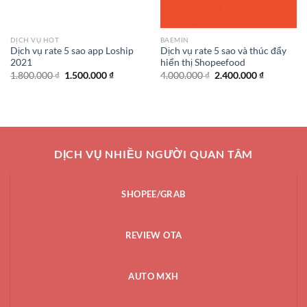
DỊCH VỤ HOT
BAEMIN
Dịch vụ rate 5 sao app Loship
Dịch vụ rate 5 sao và thúc đẩy
2021
hiển thị Shopeefood
Giá
Giá
Giá
Giá
1.800.000
₫
1.500.000
₫
4.000.000
₫
2.400.000
₫
gốc
hiện
gốc
hiện
là:
tại
là:
tại
1.800.000 ₫.
là:
4.000.000 ₫.
là:
1.500.000 ₫.
2.400.000 
DỊCH VỤ NHIỀU NGƯỜI QUAN TÂM
SHOPEE/GRAB
REVIEW OTA
AUTO MXH