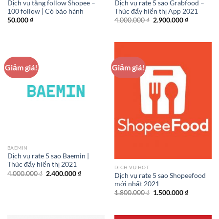
Dịch vụ tăng follow Shopee –
Dịch vụ rate 5 sao Grabfood –
100 follow | Có bảo hành
Thúc đẩy hiển thị App 2021
Giá
Giá
50.000
₫
4.000.000
₫
2.900.000
₫
gốc
hiện
là:
tại
4.000.000 ₫.
là:
2.900.000 
Giảm giá!
Giảm giá!
BAEMIN
Dịch vụ rate 5 sao Baemin |
Thúc đẩy hiển thị 2021
DỊCH VỤ HOT
Giá
Giá
4.000.000
₫
2.400.000
₫
Dịch vụ rate 5 sao Shopeefood
gốc
hiện
mới nhất 2021
là:
tại
4.000.000 ₫.
là:
Giá
Giá
1.800.000
₫
1.500.000
₫
2.400.000 ₫.
gốc
hiện
là:
tại
1.800.000 ₫.
là:
1.500.000 