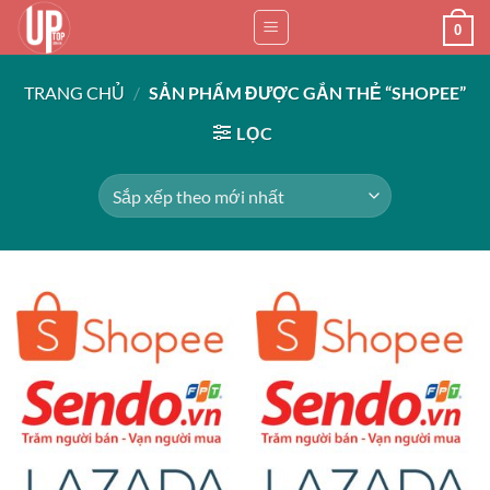
Bỏ
0
qua
nội
TRANG CHỦ
/
SẢN PHẨM ĐƯỢC GẮN THẺ “SHOPEE”
dung
LỌC