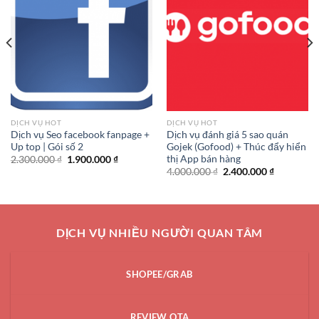
DỊCH VỤ HOT
DỊCH VỤ HOT
Dịch vụ Seo facebook fanpage +
Dịch vụ đánh giá 5 sao quán
Up top | Gói số 2
Gojek (Gofood) + Thúc đẩy hiển
thị App bán hàng
Giá
Giá
2.300.000
₫
1.900.000
₫
gốc
hiện
Giá
Giá
4.000.000
₫
2.400.000
₫
là:
tại
gốc
hiện
2.300.000 ₫.
là:
là:
tại
1.900.000 ₫.
4.000.000 ₫.
là:
2.400.000 
DỊCH VỤ NHIỀU NGƯỜI QUAN TÂM
SHOPEE/GRAB
REVIEW OTA