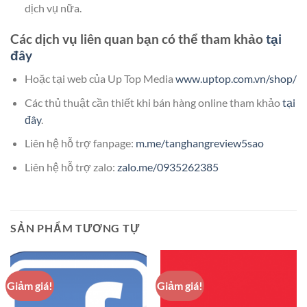
dịch vụ nữa.
Các dịch vụ liên quan bạn có thể tham khảo
tại
đây
Hoặc tại web của Up Top Media
www.uptop.com.vn/shop/
Các thủ thuật cần thiết khi bán hàng online tham khảo
tại
đây
.
Liên hệ hỗ trợ fanpage:
m.me/tanghangreview5sao
Liên hệ hỗ trợ zalo:
zalo.me/0935262385
SẢN PHẨM TƯƠNG TỰ
Giảm giá!
Giảm giá!