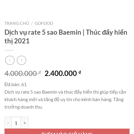
TRANG CHỦ
/
GOFOOD
Dịch vụ rate 5 sao Baemin | Thúc đẩy hiển
thị 2021
Giá
Giá
4.000.000
2.400.000
₫
₫
gốc
hiện
Đã bán: 61
là:
tại
Dịch vụ rate 5 sao Baemin và thúc đẩy hiển thị giúp tiếp cận
4.000.000 ₫.
là:
khách hàng mới và tăng độ uy tín cho kênh bán hàng. Tăng
2.400.000 ₫.
trưởng doanh thu.
Dịch vụ rate 5 sao Baemin | Thúc đẩy hiển thị 2021 số lượng