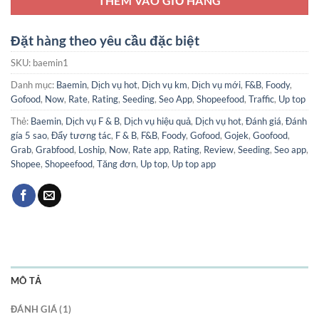
THÊM VÀO GIỎ HÀNG
Đặt hàng theo yêu cầu đặc biệt
SKU:
baemin1
Danh mục:
Baemin
,
Dịch vụ hot
,
Dịch vụ km
,
Dịch vụ mới
,
F&B
,
Foody
,
Gofood
,
Now
,
Rate
,
Rating
,
Seeding
,
Seo App
,
Shopeefood
,
Traffic
,
Up top
Thẻ:
Baemin
,
Dịch vụ F & B
,
Dịch vụ hiệu quả
,
Dịch vụ hot
,
Đánh giá
,
Đánh
gía 5 sao
,
Đẩy tương tác
,
F & B
,
F&B
,
Foody
,
Gofood
,
Gojek
,
Goofood
,
Grab
,
Grabfood
,
Loship
,
Now
,
Rate app
,
Rating
,
Review
,
Seeding
,
Seo app
,
Shopee
,
Shopeefood
,
Tăng đơn
,
Up top
,
Up top app
MÔ TẢ
ĐÁNH GIÁ (1)