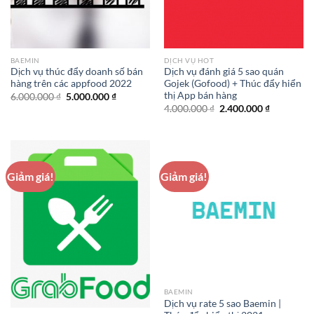
BAEMIN
DỊCH VỤ HOT
Dịch vụ thúc đẩy doanh số bán
Dịch vụ đánh giá 5 sao quán
hàng trên các appfood 2022
Gojek (Gofood) + Thúc đẩy hiển
thị App bán hàng
Giá
Giá
6.000.000
₫
5.000.000
₫
gốc
hiện
Giá
Giá
4.000.000
₫
2.400.000
₫
là:
tại
gốc
hiện
6.000.000 ₫.
là:
là:
tại
5.000.000 ₫.
4.000.000 ₫.
là:
2.400.000 
Giảm giá!
Giảm giá!
BAEMIN
Dịch vụ rate 5 sao Baemin |