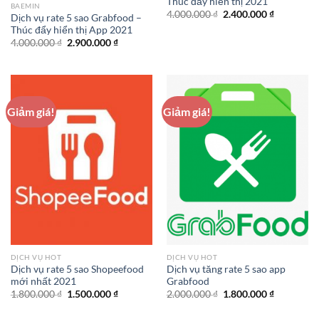
Thúc đẩy hiển thị 2021
BAEMIN
Giá
Giá
4.000.000
₫
2.400.000
₫
Dịch vụ rate 5 sao Grabfood –
gốc
hiện
Thúc đẩy hiển thị App 2021
là:
tại
4.000.000 ₫.
là:
Giá
Giá
4.000.000
₫
2.900.000
₫
2.400.000 
gốc
hiện
là:
tại
4.000.000 ₫.
là:
2.900.000 ₫.
Giảm giá!
Giảm giá!
DỊCH VỤ HOT
DỊCH VỤ HOT
Dịch vụ rate 5 sao Shopeefood
Dịch vụ tăng rate 5 sao app
mới nhất 2021
Grabfood
Giá
Giá
Giá
Giá
1.800.000
₫
1.500.000
₫
2.000.000
₫
1.800.000
₫
gốc
hiện
gốc
hiện
là:
tại
là:
tại