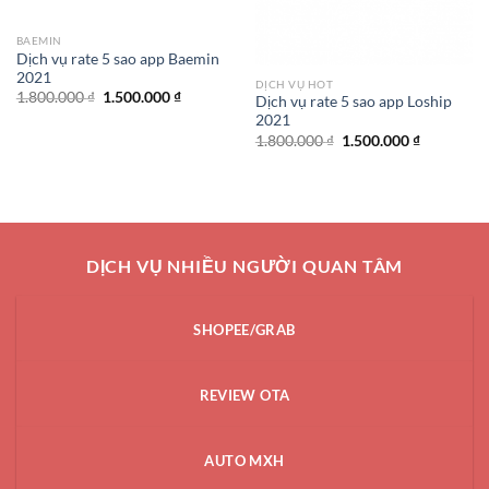
BAEMIN
Dịch vụ rate 5 sao app Baemin
2021
DỊCH VỤ HOT
Giá
Giá
1.800.000
₫
1.500.000
₫
Dịch vụ rate 5 sao app Loship
gốc
hiện
2021
là:
tại
1.800.000 ₫.
là:
Giá
Giá
1.800.000
₫
1.500.000
₫
1.500.000 ₫.
gốc
hiện
là:
tại
1.800.000 ₫.
là:
1.500.000 
DỊCH VỤ NHIỀU NGƯỜI QUAN TÂM
SHOPEE/GRAB
REVIEW OTA
AUTO MXH