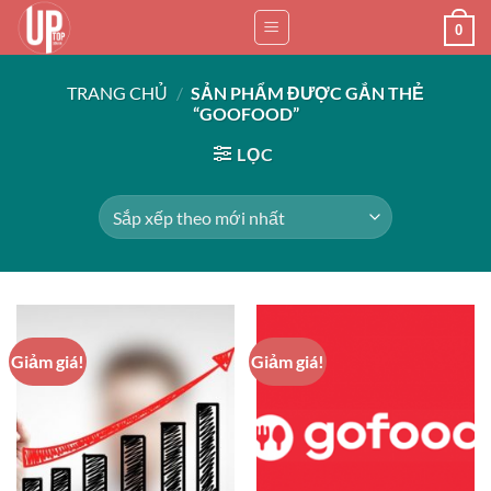
Bỏ
0
qua
nội
TRANG CHỦ
/
SẢN PHẨM ĐƯỢC GẮN THẺ
dung
“GOOFOOD”
LỌC
Giảm giá!
Giảm giá!