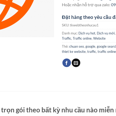
Hoặc nhận hỗ trợ qua zalo:
09
Đặt hàng theo yêu cầu đ
SKU:
tkwebtheonhucau1
Danh mục:
Dịch vụ hot
,
Dịch vụ mới
Traffic
,
Traffic online
,
Website
Thẻ:
chuan seo
,
google
,
google searc
thiet ke website
,
traffic
,
traffic online
 trọn gói
theo bất kỳ nhu cầu nào miễn