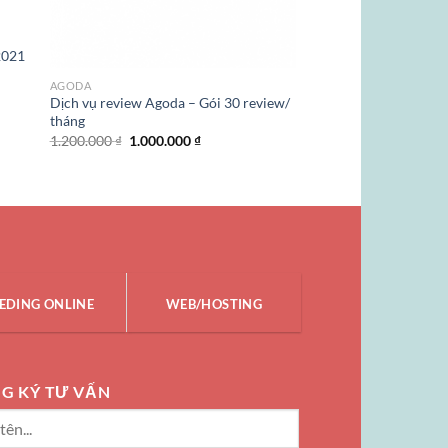
2021
AGODA
Dịch vụ review Agoda – Gói 30 review/
tháng
Giá
Giá
1.200.000
₫
1.000.000
₫
gốc
hiện
là:
tại
1.200.000 ₫.
là:
1.000.000 ₫.
EDING ONLINE
WEB/HOSTING
G KÝ TƯ VẤN