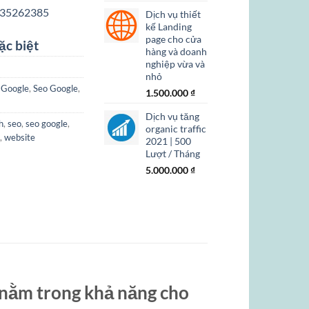
gốc
hiện
35262385
Dịch vụ thiết
là:
tại
kế Landing
4.500.000 ₫.
là:
page cho cửa
3.000.000 ₫.
ặc biệt
hàng và doanh
nghiệp vừa và
nhỏ
,
Google
,
Seo Google
,
1.500.000
₫
Dịch vụ tăng
h
,
seo
,
seo google
,
organic traffic
,
website
2021 | 500
Lượt / Tháng
5.000.000
₫
 nằm trong khả năng cho