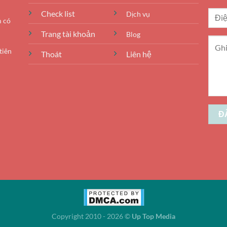
Check list
Dịch vụ
m có
Trang tài khoản
Blog
tiên
Thoát
Liên hệ
Copyright 2010 - 2026 ©
Up Top Media