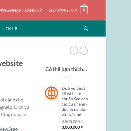
0
ĐĂNG NHẬP / ĐĂNG KÝ
GIỎ HÀNG /
0
₫
LIÊN HỆ
website
Có thể bạn thích…
Dịch vụ thiết
kế website
chuẩn Seo cho
gói dành cho
các cửa hàng /
ghiệp. Dịch vụ
doanh nghiệp
, tặng domain
vừa và nhỏ
4.500.000
₫
Giá
Giá
3.000.000
₫
view5sao