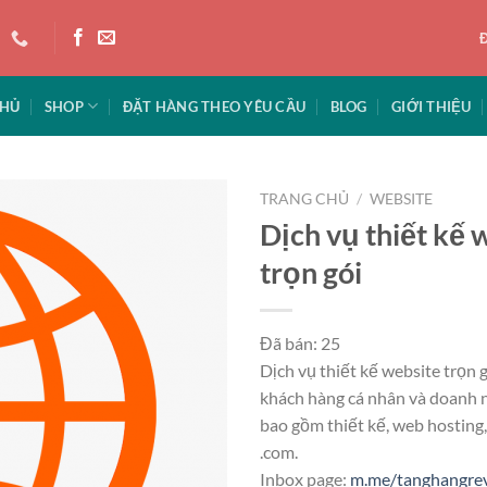
CHỦ
SHOP
ĐẶT HÀNG THEO YÊU CẦU
BLOG
GIỚI THIỆU
TRANG CHỦ
/
WEBSITE
Dịch vụ thiết kế 
trọn gói
Đã bán: 25
Dịch vụ thiết kế website trọn 
khách hàng cá nhân và doanh n
bao gồm thiết kế, web hosting
.com.
Inbox page:
m.me/tanghangre