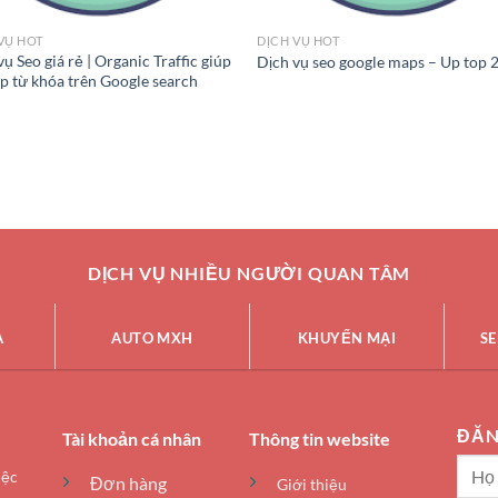
VỤ HOT
DỊCH VỤ HOT
vụ Seo giá rẻ | Organic Traffic giúp
Dịch vụ seo google maps – Up top 
op từ khóa trên Google search
DỊCH VỤ NHIỀU NGƯỜI QUAN TÂM
A
AUTO MXH
KHUYẾN MẠI
SE
ĐĂN
Tài khoản cá nhân
Thông tin website
iệc
Đơn hàng
Giới thiệu