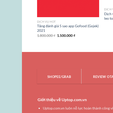
DỊCH 
Dịch 
leo t
DỊCH VỤ HOT
ên miền (Domain
Tăng đánh giá 5 sao app Gofood (Gojek)
mail theo tên miền /
2021
Giá
Giá
1.800.000
₫
1.500.000
₫
gốc
hiện
là:
tại
1.800.000 ₫.
là:
1.500.000 ₫.
SHOPEE/GRAB
REVIEW OT
Giới thiệu về Uptop.com.vn
Uptop.com.vn luôn nỗ lực hoàn thành công v