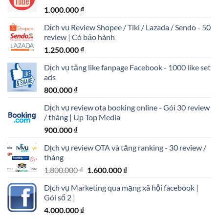
1.000.000
₫
Dịch vụ Review Shopee / Tiki / Lazada / Sendo - 50
review | Có bảo hành
1.250.000
₫
Dịch vụ tăng like fanpage Facebook - 1000 like set
ads
800.000
₫
Dịch vụ review ota booking online - Gói 30 review
/ tháng | Up Top Media
900.000
₫
Dịch vụ review OTA và tăng ranking - 30 review /
tháng
Giá
Giá
1.800.000
₫
1.600.000
₫
gốc
hiện
Dịch vụ Marketing qua mạng xã hội facebook |
là:
tại
Gói số 2 |
1.800.000 ₫.
là:
4.000.000
₫
1.600.000 ₫.