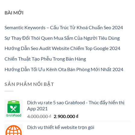
BÀI MỚI
Semantic Keywords – Cấu Trúc Từ Khoá Chuẩn Seo 2024
Sự Thay Đổi Thói Quen Mua Sắm Của Người Tiêu Dùng
Hướng Dẫn Seo Audit Website Chiếm Top Google 2024
Chiến Thuật Tạo Phễu Trong Bán Hàng
Hướng Dẫn Tối Ưu Kênh Ota Bán Phòng Mới Nhất 2024
SẢN PHẨM NỔI BẬT
Dịch vụ rate 5 sao Grabfood - Thúc đẩy hiển thị
App 2021
Giá
Giá
4.000.000
₫
2.900.000
₫
gốc
hiện
Dịch vụ thiết kế website trọn gói
là:
tại
4.000.000 ₫.
là: